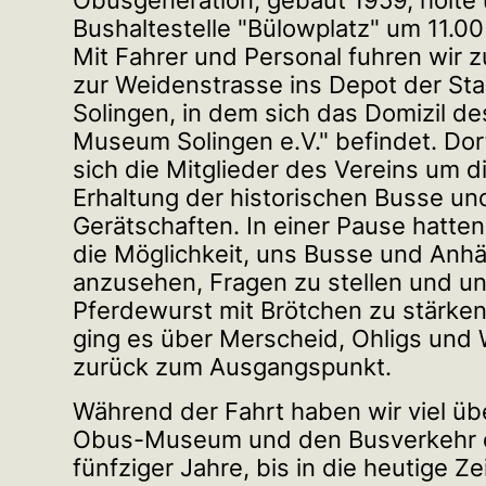
Obusgeneration, gebaut 1959, holte 
Bushaltestelle "Bülowplatz" um 11.00
Mit Fahrer und Personal fuhren wir 
zur Weidenstrasse ins Depot der St
Solingen, in dem sich das Domizil d
Museum Solingen e.V." befindet. Do
sich die Mitglieder des Vereins um d
Erhaltung der historischen Busse un
Gerätschaften. In einer Pause hatten
die Möglichkeit, uns Busse und Anh
anzusehen, Fragen zu stellen und un
Pferdewurst mit Brötchen zu stärke
ging es über Merscheid, Ohligs und
zurück zum Ausgangspunkt.
Während der Fahrt haben wir viel üb
Obus-Museum und den Busverkehr 
fünfziger Jahre, bis in die heutige Ze