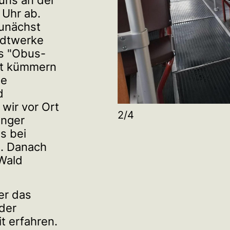
uns an der
 Uhr ab.
zunächst
adtwerke
es "Obus-
rt kümmern
ie
d
 wir vor Ort
3/4
änger
s bei
n. Danach
 Wald
er das
der
it erfahren.