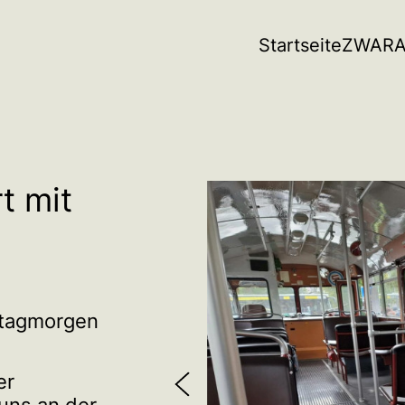
Startseite
ZWAR
A
t mit
ntagmorgen
er